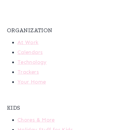
ORGANIZATION
At Work
Calendars
Technology
Trackers
Your Home
KIDS
Chores & More
Holiday Stuff for Kids