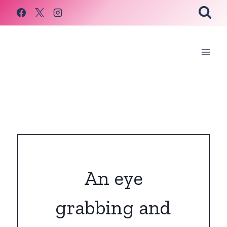
Skip
to
content
An eye
grabbing and