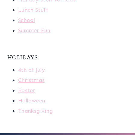
Lunch Stuff
School
Summer Fun
HOLIDAYS
4th of July
Christmas
Easter
Halloween
Thanksgiving